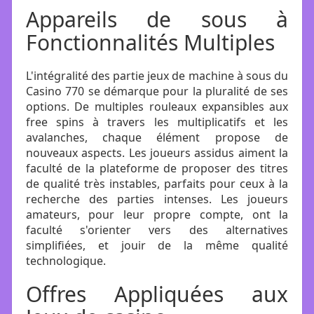
Appareils de sous à
Fonctionnalités Multiples
L'intégralité des partie jeux de machine à sous du
Casino 770 se démarque pour la pluralité de ses
options. De multiples rouleaux expansibles aux
free spins à travers les multiplicatifs et les
avalanches, chaque élément propose de
nouveaux aspects. Les joueurs assidus aiment la
faculté de la plateforme de proposer des titres
de qualité très instables, parfaits pour ceux à la
recherche des parties intenses. Les joueurs
amateurs, pour leur propre compte, ont la
faculté s'orienter vers des alternatives
simplifiées, et jouir de la même qualité
technologique.
Offres Appliquées aux