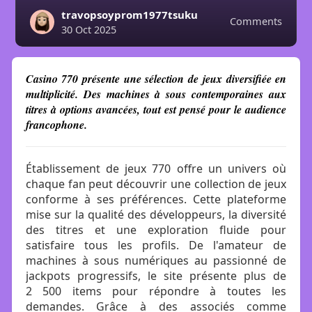
travopsoyprom1977tsuku
Comments
30 Oct 2025
Casino 770 présente une sélection de jeux diversifiée en
multiplicité. Des machines à sous contemporaines aux
titres à options avancées, tout est pensé pour le audience
francophone.
Établissement de jeux 770 offre un univers où
chaque fan peut découvrir une collection de jeux
conforme à ses préférences. Cette plateforme
mise sur la qualité des développeurs, la diversité
des titres et une exploration fluide pour
satisfaire tous les profils. De l'amateur de
machines à sous numériques au passionné de
jackpots progressifs, le site présente plus de
2 500 items pour répondre à toutes les
demandes. Grâce à des associés comme