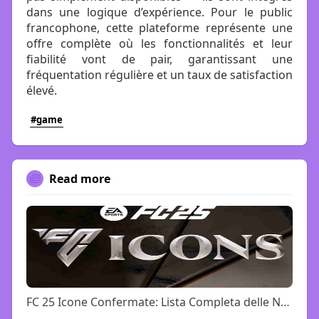
dans une logique d’expérience. Pour le public
francophone, cette plateforme représente une
offre complète où les fonctionnalités et leur
fiabilité vont de pair, garantissant une
fréquentation régulière et un taux de satisfaction
élevé.
#game
Read more
FC 25 Icone Confermate: Lista Completa delle Nuove Carte FUT