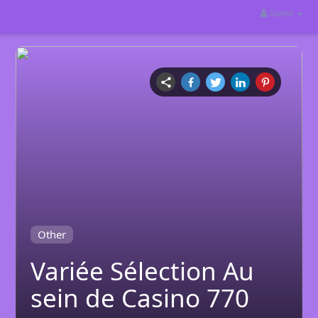
Guest
Other
Variée Sélection Au
sein de Casino 770