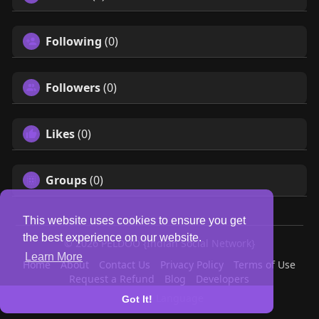
Following
(0)
Followers
(0)
Likes
(0)
Groups
(0)
This website uses cookies to ensure you get
the best experience on our website.
© 2026 PELDOO {Indian Social Network}
Learn More
Home
About
Contact Us
Privacy Policy
Terms of Use
Request a Refund
Blog
Developers
Language
Got It!