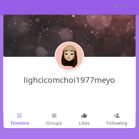
Guest
lighcicomchoi1977meyo
Timeline
Groups
Likes
Following