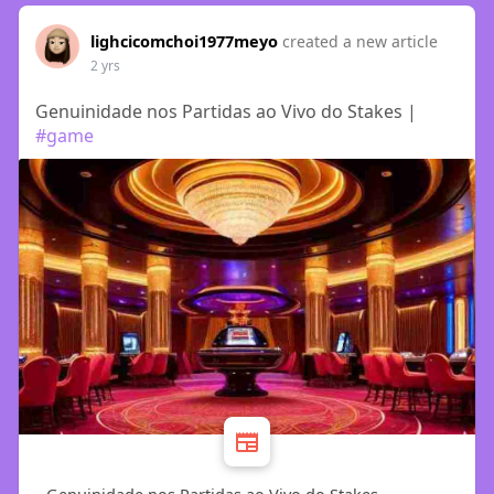
lighcicomchoi1977meyo
created a new article
2 yrs
Genuinidade nos Partidas ao Vivo do Stakes |
#game